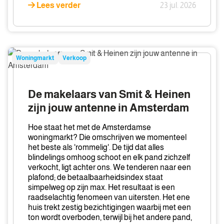
Lees verder
23 jul. 2026
De
Woningmarkt
Verkoop
makelaars
van
Smit
De makelaars van Smit & Heinen
&
zijn jouw antenne in Amsterdam
Heinen
zijn
Hoe staat het met de Amsterdamse
jouw
woningmarkt? Die omschrijven we momenteel
het beste als 'rommelig'. De tijd dat alles
antenne
blindelings omhoog schoot en elk pand zichzelf
in
verkocht, ligt achter ons. We tenderen naar een
Amsterdam
plafond; de betaalbaarheidsindex staat
simpelweg op zijn max. Het resultaat is een
raadselachtig fenomeen van uitersten. Het ene
huis trekt zestig bezichtigingen waarbij met een
ton wordt overboden, terwijl bij het andere pand,