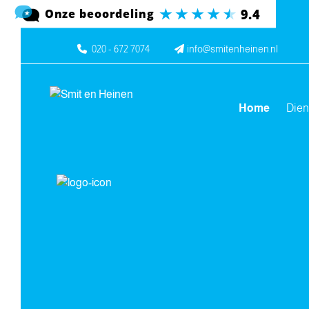
Spring naar inhoud
020 - 672 7074
info@smitenheinen.nl
Home
Die