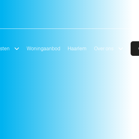
nsten
Woningaanbod
Haarlem
Over ons