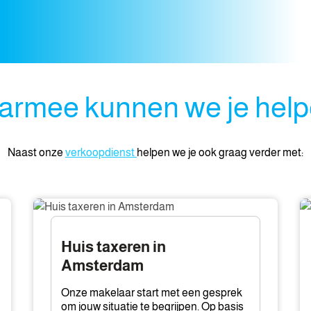
rmee kunnen we je hel
Naast onze
verkoopdienst
helpen we je ook graag verder met:
Huis
Ve
taxeren
in
in
A
Huis taxeren in
Amsterdam
Amsterdam
Onze makelaar start met een gesprek
om jouw situatie te begrijpen. Op basis