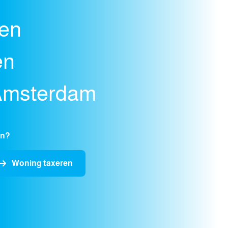
nen
en
Amsterdam
en?
Woning taxeren