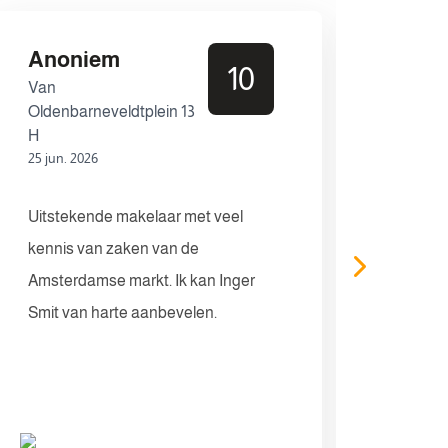
Anoniem
Ano
10
Van
Presi
Oldenbarneveldtplein 13
152 2
08 jun.
H
25 jun. 2026
Wij zi
Uitstekende makelaar met veel
Marije
kennis van zaken van de
vragen
Amsterdamse markt. Ik kan Inger
het he
Smit van harte aanbevelen.
voorui
geadvis