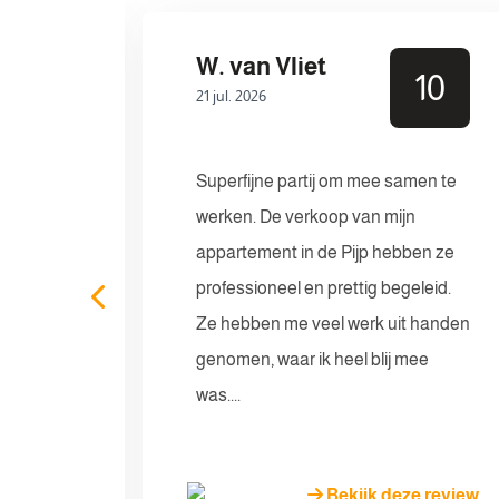
W. van Vliet
10
10
21 jul. 2026
Superfijne partij om mee samen te
eft mij
werken. De verkoop van mijn
proces
appartement in de Pijp hebben ze
nnis
professioneel en prettig begeleid.
Ze hebben me veel werk uit handen
el
genomen, waar ik heel blij mee
j
was....
e review
Bekijk deze review