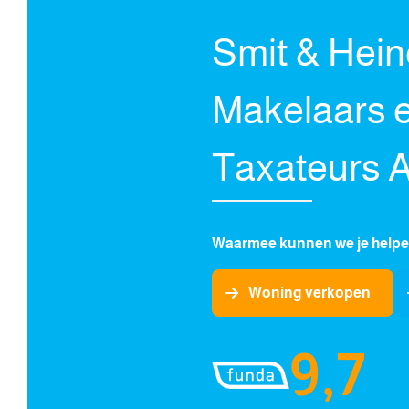
Smit & Hei
Makelaars 
Taxateurs 
Waarmee kunnen we je help
Woning verkopen
9,7