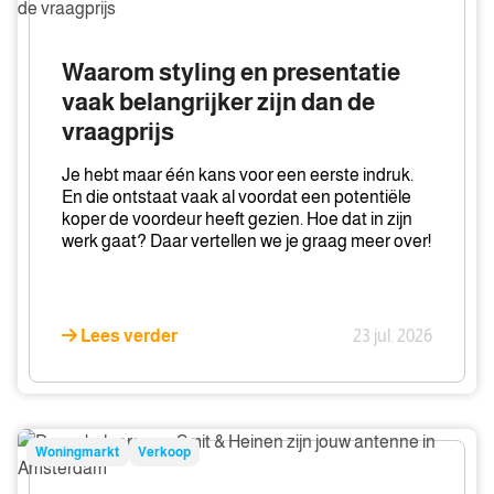
styling
en
presentatie
Waarom styling en presentatie
vaak
vaak belangrijker zijn dan de
belangrijker
vraagprijs
zijn
dan
Je hebt maar één kans voor een eerste indruk.
de
En die ontstaat vaak al voordat een potentiële
vraagprijs
koper de voordeur heeft gezien. Hoe dat in zijn
werk gaat? Daar vertellen we je graag meer over!
Lees verder
23 jul. 2026
De
Woningmarkt
Verkoop
makelaars
van