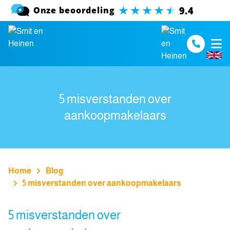
Spring naar inhoud
5 misverstanden over
aankoopmakelaars
Home
Blog
5 misverstanden over aankoopmakelaars
5 misverstanden over