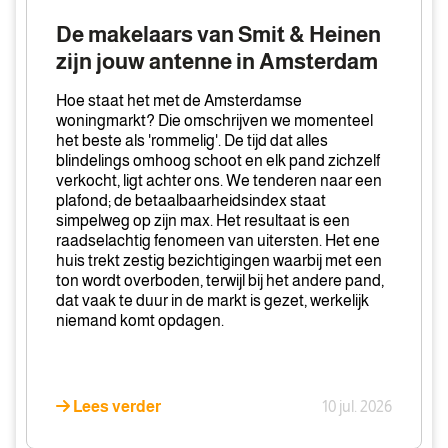
Smit
De makelaars van Smit & Heinen
&
zijn jouw antenne in Amsterdam
Heinen
zijn
Hoe staat het met de Amsterdamse
jouw
woningmarkt? Die omschrijven we momenteel
het beste als 'rommelig'. De tijd dat alles
antenne
blindelings omhoog schoot en elk pand zichzelf
in
verkocht, ligt achter ons. We tenderen naar een
Amsterdam
plafond; de betaalbaarheidsindex staat
simpelweg op zijn max. Het resultaat is een
raadselachtig fenomeen van uitersten. Het ene
huis trekt zestig bezichtigingen waarbij met een
ton wordt overboden, terwijl bij het andere pand,
dat vaak te duur in de markt is gezet, werkelijk
niemand komt opdagen.
Lees verder
10 jul. 2026