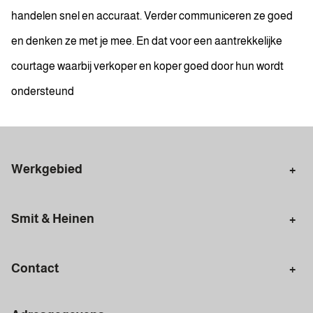
handelen snel en accuraat. Verder communiceren ze goed
en denken ze met je mee. En dat voor een aantrekkelijke
courtage waarbij verkoper en koper goed door hun wordt
ondersteund
Werkgebied
Makelaar Amsterdam
Amsterdam Centrum
Smit & Heinen
Amsterdam Zuid
Amsterdam Zuidoost
Aankoopmakelaar
Verkoopmakelaar
Amsterdam Nieuw-West
Amsterdam Noord
Contact
Woning taxeren
Plaats zoekopdracht
Amsterdam-Oost
Amsterdam West
Amsterdam
Gratis waardebepaling
Haarlem
Ouderkerk aan de Amstel