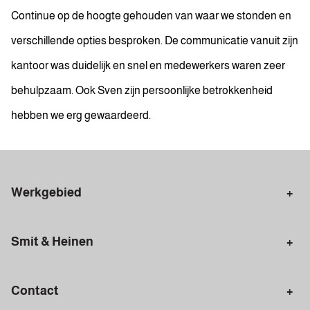
Continue op de hoogte gehouden van waar we stonden en
verschillende opties besproken. De communicatie vanuit zijn
kantoor was duidelijk en snel en medewerkers waren zeer
behulpzaam. Ook Sven zijn persoonlijke betrokkenheid
hebben we erg gewaardeerd.
Werkgebied
Makelaar Amsterdam
Amsterdam Centrum
Smit & Heinen
Amsterdam Zuid
Amsterdam Zuidoost
Aankoopmakelaar
Verkoopmakelaar
Amsterdam Nieuw-West
Amsterdam Noord
Contact
Woning taxeren
Plaats zoekopdracht
Amsterdam-Oost
Amsterdam West