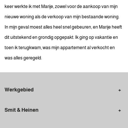
keer werkte ik met Marije, zowel voor de aankoop van mijn
nieuwe woning als de verkoop van mijn bestaande woning.
In mijn geval moest alles heel snel gebeuren, en Marije heeft
dit uitstekend en grondig opgepakt. Ik ging op vakantie en
toen ik terugkwam, was mijn appartement al verkocht en
was alles geregeld.
Werkgebied
Makelaar Amsterdam
Amsterdam Centrum
Smit & Heinen
Amsterdam Zuid
Amsterdam Zuidoost
Aankoopmakelaar
Verkoopmakelaar
Amsterdam Nieuw-West
Amsterdam Noord