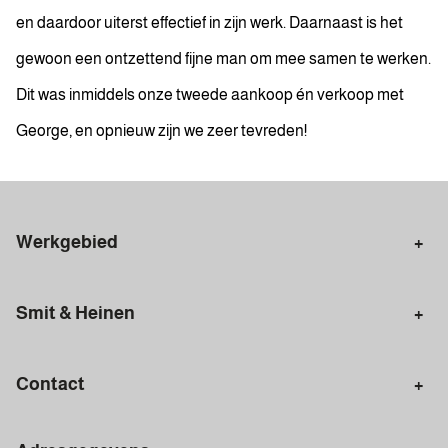
en daardoor uiterst effectief in zijn werk. Daarnaast is het
gewoon een ontzettend fijne man om mee samen te werken.
Dit was inmiddels onze tweede aankoop én verkoop met
George, en opnieuw zijn we zeer tevreden!
Werkgebied
Makelaar Amsterdam
Amsterdam Centrum
Smit & Heinen
Amsterdam Zuid
Amsterdam Zuidoost
Aankoopmakelaar
Verkoopmakelaar
Amsterdam Nieuw-West
Amsterdam Noord
Contact
Woning taxeren
Plaats zoekopdracht
Amsterdam-Oost
Amsterdam West
Amsterdam
Gratis waardebepaling
Haarlem
Ouderkerk aan de Amstel