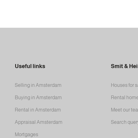
Useful links
Smit & He
Selling in Amsterdam
Houses for s
Buying in Amsterdam
Rental hom
Rental in Amsterdam
Meet our te
Appraisal Amsterdam
Search quer
Mortgages