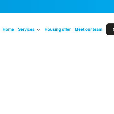
Home
Services
Housing offer
Meet our team