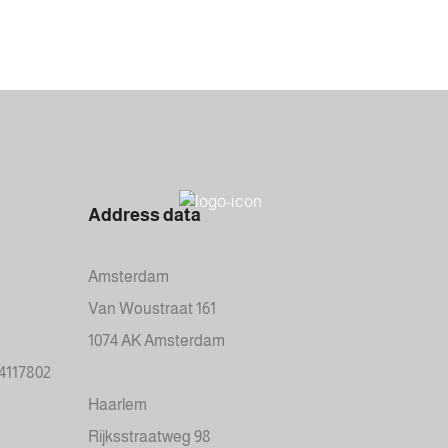
Address data
Amsterdam
Van Woustraat 161
1074 AK Amsterdam
34117802
Haarlem
Rijksstraatweg 98