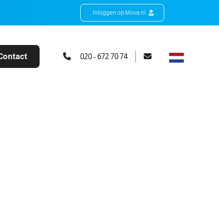
Inloggen op Move.nl
Contact
020 - 672 70 74