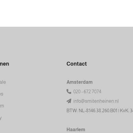
inen
Contact
ale
Amsterdam
020 - 672 7074
es
info@smitenheinen.nl
am
BTW: NL-8146.38.260.B01 | KvK: 
y
Haarlem