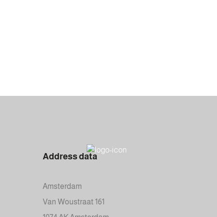
Address data
Amsterdam
Van Woustraat 161