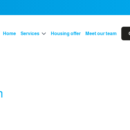
Home
Services
Housing offer
Meet our team
n