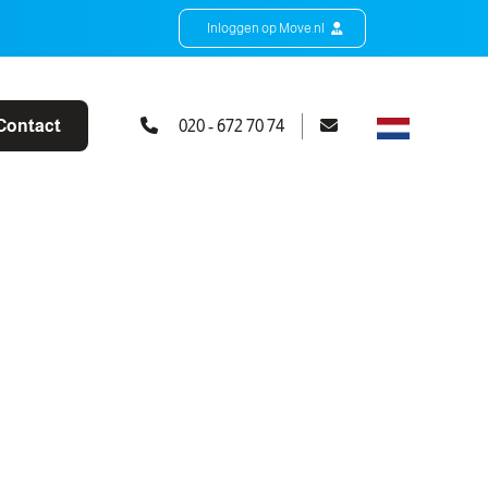
Inloggen op Move.nl
Contact
020 - 672 70 74