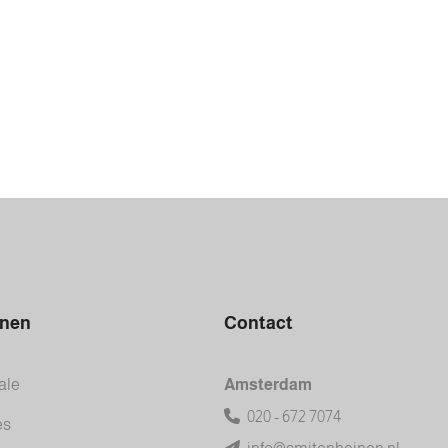
inen
Contact
ale
Amsterdam
020 - 672 7074
es