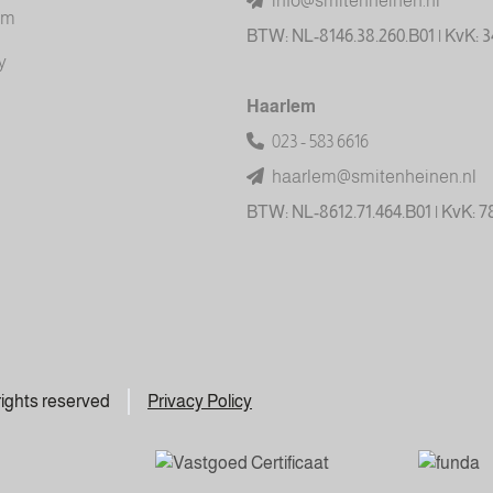
info@smitenheinen.nl
am
BTW: NL-8146.38.260.B01 | KvK: 
y
Haarlem
023 - 583 6616
haarlem@smitenheinen.nl
BTW: NL-8612.71.464.B01 | KvK: 
 rights reserved
Privacy Policy