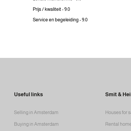
Prijs / kwaliteit - 9.0
Service en begeleiding - 9.0
Useful links
Smit & He
Selling in Amsterdam
Houses for s
Buying in Amsterdam
Rental hom