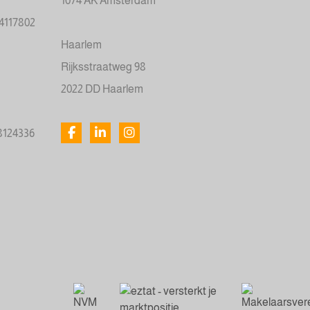
1074 AK Amsterdam
34117802
Haarlem
Rijksstraatweg 98
2022 DD Haarlem
78124336