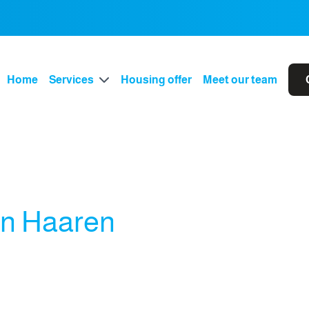
Home
Services
Housing offer
Meet our team
n Haaren