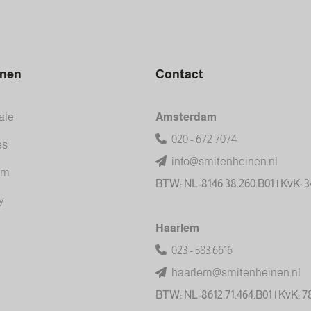
inen
Contact
ale
Amsterdam
020 - 672 7074
es
info@smitenheinen.nl
am
BTW: NL-8146.38.260.B01 | KvK: 
y
Haarlem
023 - 583 6616
haarlem@smitenheinen.nl
BTW: NL-8612.71.464.B01 | KvK: 