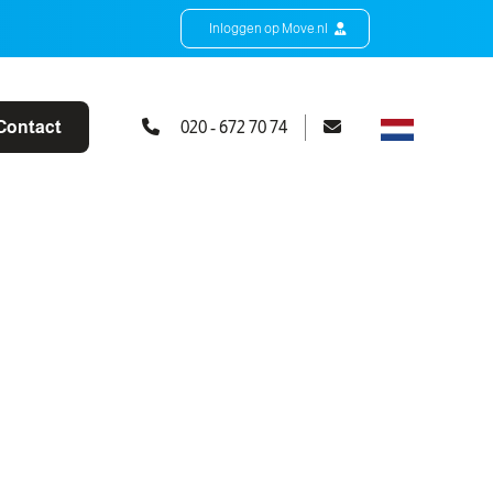
Inloggen op Move.nl
Contact
020 - 672 70 74