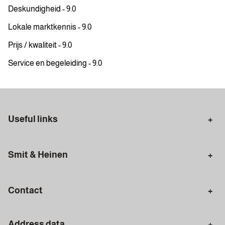
Deskundigheid - 9.0
Lokale marktkennis - 9.0
Prijs / kwaliteit - 9.0
Service en begeleiding - 9.0
Useful links
Selling in Amsterdam
Buying in Amsterdam
Smit & Heinen
Rental in Amsterdam
Appraisal Amsterdam
Houses for sale
Rental homes
Mortgages
Contact
Meet our team
Search query
Amsterdam
Address data