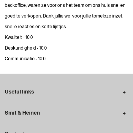
backoffice, waren ze voor ons het team om ons huis snel en
goed te verkopen. Dank jullie wel voor jullie tomeloze inzet,
snelle reacties en korte lijntjes.
Kwaliteit - 10.0
Deskundigheid - 10.0
Communicatie - 10.0
Useful links
Selling in Amsterdam
Buying in Amsterdam
Smit & Heinen
Rental in Amsterdam
Appraisal Amsterdam
Houses for sale
Rental homes
Mortgages