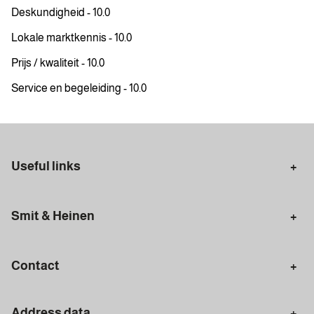
Deskundigheid - 10.0
Lokale marktkennis - 10.0
Prijs / kwaliteit - 10.0
Service en begeleiding - 10.0
Useful links
Selling in Amsterdam
Buying in Amsterdam
Smit & Heinen
Rental in Amsterdam
Appraisal Amsterdam
Houses for sale
Rental homes
Mortgages
Contact
Meet our team
Search query
Amsterdam
Address data