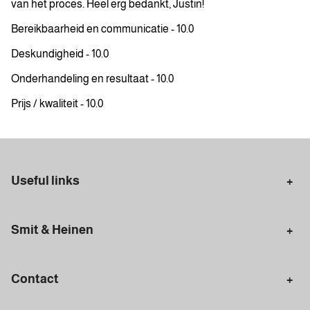
van het proces. Heel erg bedankt, Justin!
Bereikbaarheid en communicatie - 10.0
Deskundigheid - 10.0
Onderhandeling en resultaat - 10.0
Prijs / kwaliteit - 10.0
Useful links
Selling in Amsterdam
Buying in Amsterdam
Smit & Heinen
Rental in Amsterdam
Appraisal Amsterdam
Houses for sale
Rental homes
Mortgages
Contact
Meet our team
Search query