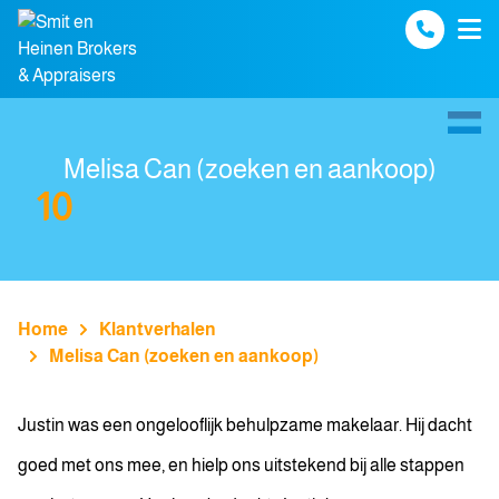
Spring naar inhoud
Melisa Can (zoeken en aankoop)
10
Home
Klantverhalen
Melisa Can (zoeken en aankoop)
Justin was een ongelooflijk behulpzame makelaar. Hij dacht
goed met ons mee, en hielp ons uitstekend bij alle stappen