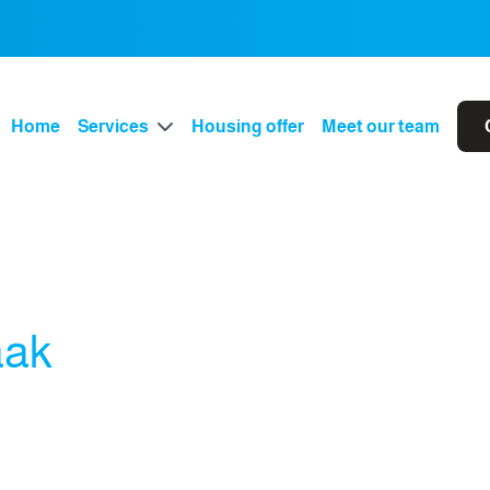
Home
Services
Housing offer
Meet our team
aak