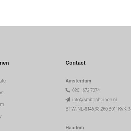
inen
Contact
ale
Amsterdam
020 - 672 7074
es
info@smitenheinen.nl
am
BTW: NL-8146.38.260.B01 | KvK: 
y
Haarlem