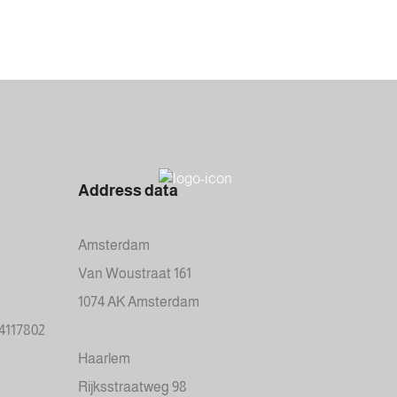
Address data
Amsterdam
Van Woustraat 161
1074 AK Amsterdam
34117802
Haarlem
Rijksstraatweg 98