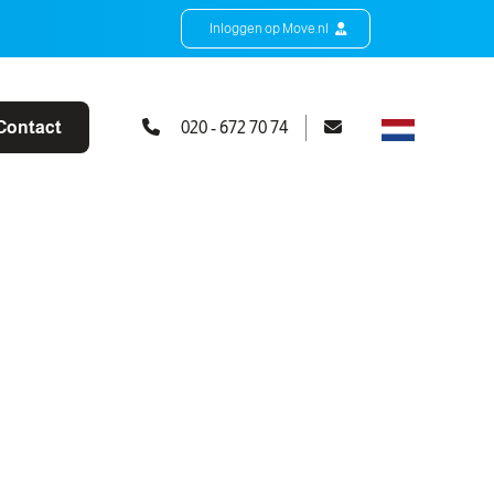
Inloggen op Move.nl
Contact
020 - 672 70 74