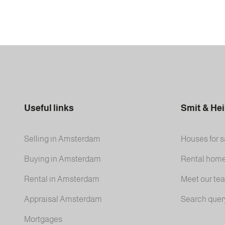
Useful links
Smit & He
Selling in Amsterdam
Houses for s
Buying in Amsterdam
Rental hom
Rental in Amsterdam
Meet our te
Appraisal Amsterdam
Search quer
Mortgages