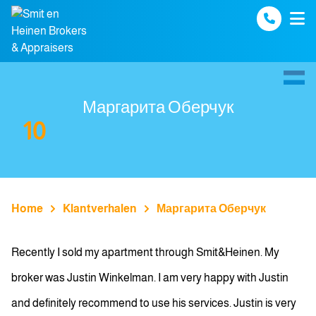
Spring naar inhoud
Маргарита Оберчук
10
Home
Klantverhalen
Маргарита Оберчук
Recently I sold my apartment through Smit&Heinen. My
broker was Justin Winkelman. I am very happy with Justin
and definitely recommend to use his services. Justin is very