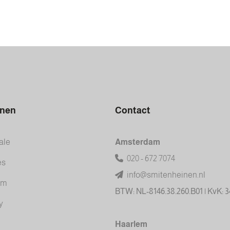
inen
Contact
ale
Amsterdam
020 - 672 7074
es
info@smitenheinen.nl
am
BTW: NL-8146.38.260.B01 | KvK: 
y
Haarlem