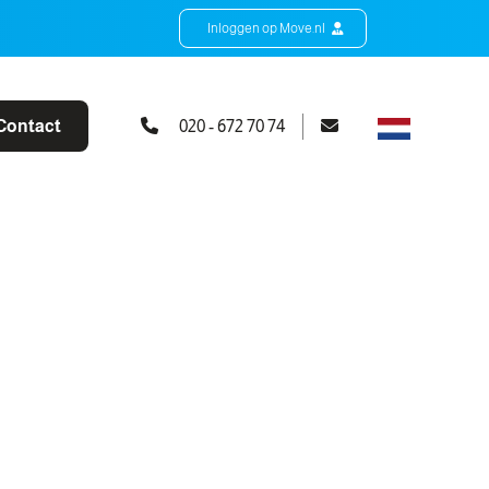
Inloggen op Move.nl
Contact
020 - 672 70 74