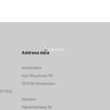
Address data
Amsterdam
Van Woustraat 161
1074 AK Amsterdam
34117802
Haarlem
Rijksstraatweg 98