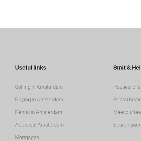
Useful links
Smit & He
Selling in Amsterdam
Houses for s
Buying in Amsterdam
Rental hom
Rental in Amsterdam
Meet our te
Appraisal Amsterdam
Search quer
Mortgages