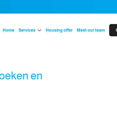
Home
Services
Housing offer
Meet our team
zoeken en