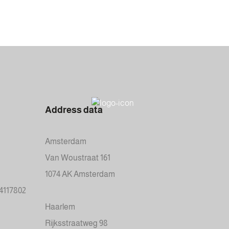
Address data
Amsterdam
Van Woustraat 161
1074 AK Amsterdam
34117802
Haarlem
Rijksstraatweg 98