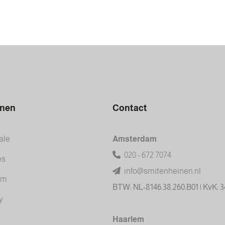
inen
Contact
ale
Amsterdam
020 - 672 7074
es
info@smitenheinen.nl
am
BTW: NL-8146.38.260.B01 | KvK: 
y
Haarlem