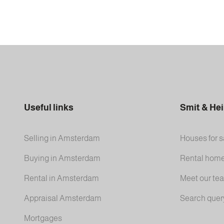
Useful links
Smit & He
Selling in Amsterdam
Houses for s
Buying in Amsterdam
Rental hom
Rental in Amsterdam
Meet our te
Appraisal Amsterdam
Search quer
Mortgages