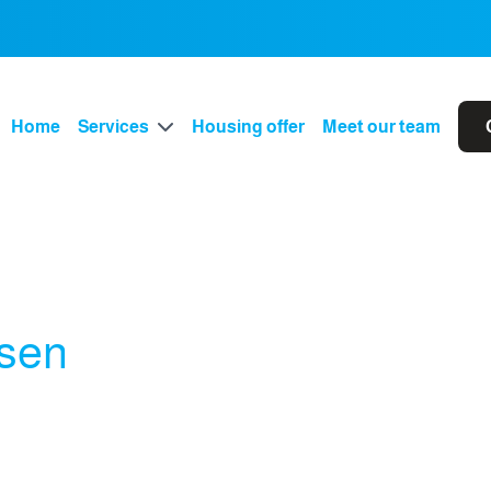
Home
Services
Housing offer
Meet our team
nsen