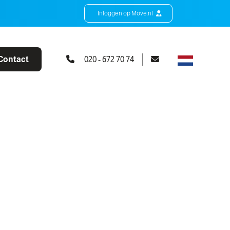
Inloggen op Move.nl
Contact
020 - 672 70 74