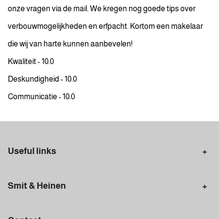
onze vragen via de mail. We kregen nog goede tips over
verbouwmogelijkheden en erfpacht. Kortom een makelaar
die wij van harte kunnen aanbevelen!
Kwaliteit - 10.0
Deskundigheid - 10.0
Communicatie - 10.0
Useful links
Selling in Amsterdam
Buying in Amsterdam
Smit & Heinen
Rental in Amsterdam
Appraisal Amsterdam
Houses for sale
Rental homes
Mortgages