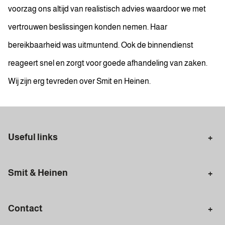
voorzag ons altijd van realistisch advies waardoor we met
vertrouwen beslissingen konden nemen. Haar
bereikbaarheid was uitmuntend. Ook de binnendienst
reageert snel en zorgt voor goede afhandeling van zaken.
Wij zijn erg tevreden over Smit en Heinen.
Useful links
Selling in Amsterdam
Buying in Amsterdam
Smit & Heinen
Rental in Amsterdam
Appraisal Amsterdam
Houses for sale
Rental homes
Mortgages
Contact
Meet our team
Search query