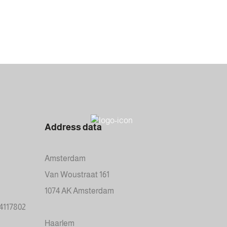
Address data
Amsterdam
Van Woustraat 161
1074 AK Amsterdam
34117802
Haarlem