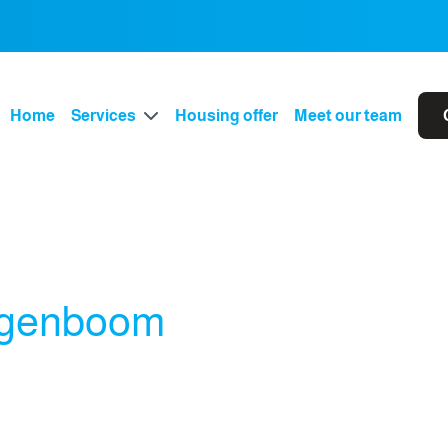
Home
Services
Housing offer
Meet our team
ogenboom