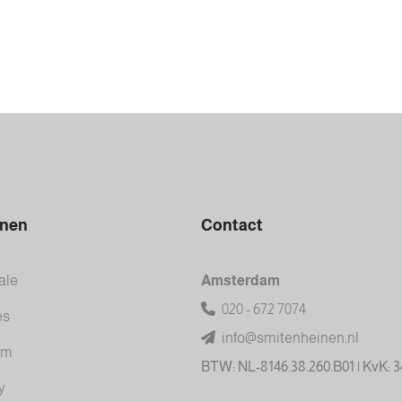
inen
Contact
ale
Amsterdam
020 - 672 7074
es
info@smitenheinen.nl
am
BTW: NL-8146.38.260.B01 | KvK: 
y