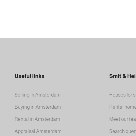
Useful links
Smit & He
Selling in Amsterdam
Houses for s
Buying in Amsterdam
Rental hom
Rental in Amsterdam
Meet our te
Appraisal Amsterdam
Search quer