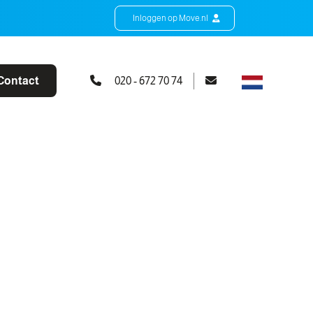
Inloggen op Move.nl
Contact
020 - 672 70 74