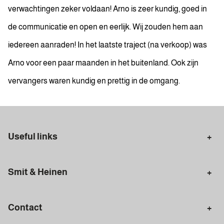
verwachtingen zeker voldaan! Arno is zeer kundig, goed in
de communicatie en open en eerlijk. Wij zouden hem aan
iedereen aanraden! In het laatste traject (na verkoop) was
Arno voor een paar maanden in het buitenland. Ook zijn
vervangers waren kundig en prettig in de omgang.
Useful links
Selling in Amsterdam
Buying in Amsterdam
Smit & Heinen
Rental in Amsterdam
Appraisal Amsterdam
Houses for sale
Rental homes
Mortgages
Contact
Meet our team
Search query