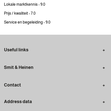
Lokale marktkennis - 9.0
Prijs / kwaliteit - 7.0
Service en begeleiding - 9.0
Useful links
Selling in Amsterdam
Buying in Amsterdam
Smit & Heinen
Rental in Amsterdam
Appraisal Amsterdam
Houses for sale
Rental homes
Mortgages
Contact
Meet our team
Search query
Amsterdam
Address data
020 - 672 7074