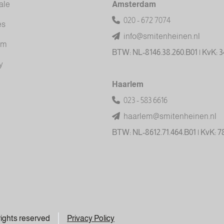
ale
Amsterdam
020 - 672 7074
es
info@smitenheinen.nl
am
BTW: NL-8146.38.260.B01 | KvK: 
y
Haarlem
023 - 583 6616
haarlem@smitenheinen.nl
BTW: NL-8612.71.464.B01 | KvK: 
 rights reserved
Privacy Policy