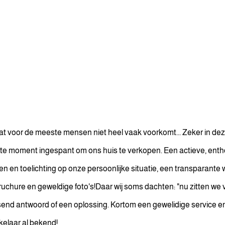
t voor de meeste mensen niet heel vaak voorkomt... Zeker in deze t
rste moment ingespant om ons huis te verkopen. Een actieve, ent
en en toelichting op onze persoonlijke situatie, een transparante w
uchure en geweldige foto's!Daar wij soms dachten: "nu zitten we 
nd antwoord of een oplossing. Kortom een gewelidige service en k
kelaar al bekend!