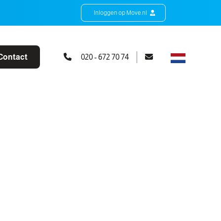
Inloggen op Move.nl
Contact
020 - 672 70 74