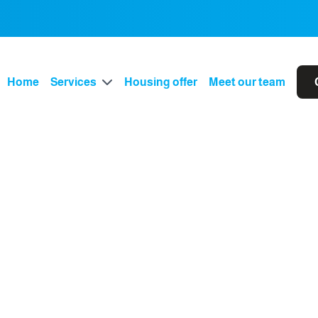
Home
Services
Housing offer
Meet our team