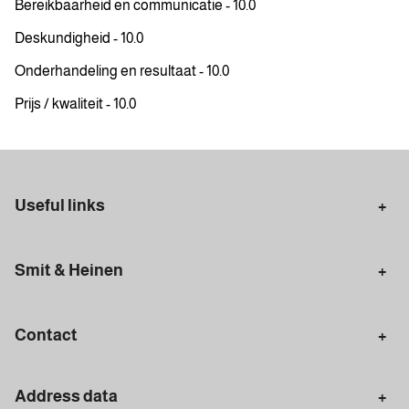
Bereikbaarheid en communicatie - 10.0
Deskundigheid - 10.0
Onderhandeling en resultaat - 10.0
Prijs / kwaliteit - 10.0
Useful links
Selling in Amsterdam
Buying in Amsterdam
Smit & Heinen
Rental in Amsterdam
Appraisal Amsterdam
Houses for sale
Rental homes
Mortgages
Contact
Meet our team
Search query
Amsterdam
Address data
020 - 672 7074