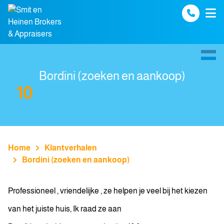
Spring naar inhoud
Bordini (zoeken en aankoop)
10
Home
Klantverhalen
Bordini (zoeken en aankoop)
Professioneel , vriendelijke , ze helpen je veel bij het kiezen
van het juiste huis, Ik raad ze aan