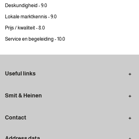
Deskundigheid - 9.0
Lokale marktkennis - 9.0
Prijs / kwaliteit - 8.0
Service en begeleiding - 10.0
Useful links
Selling in Amsterdam
Buying in Amsterdam
Smit & Heinen
Rental in Amsterdam
Appraisal Amsterdam
Houses for sale
Rental homes
Mortgages
Contact
Meet our team
Search query
Amsterdam
Address data