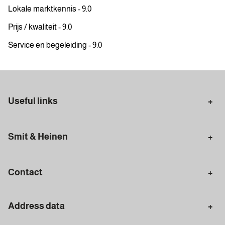
Lokale marktkennis - 9.0
Prijs / kwaliteit - 9.0
Service en begeleiding - 9.0
Useful links
Selling in Amsterdam
Buying in Amsterdam
Smit & Heinen
Rental in Amsterdam
Appraisal Amsterdam
Houses for sale
Rental homes
Mortgages
Contact
Meet our team
Search query
Amsterdam
Address data
020 - 672 7074