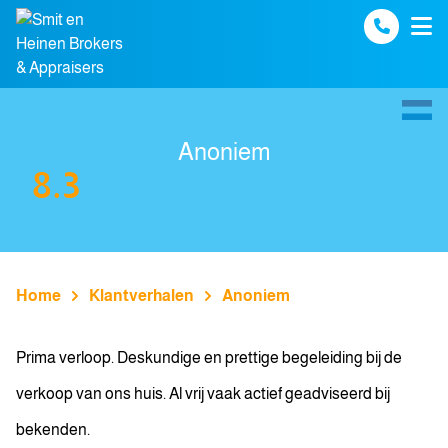
Spring naar inhoud
Anoniem
8.3
Home
Klantverhalen
Anoniem
Prima verloop. Deskundige en prettige begeleiding bij de
verkoop van ons huis. Al vrij vaak actief geadviseerd bij
bekenden.