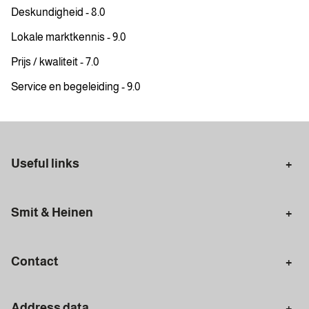
Deskundigheid - 8.0
Lokale marktkennis - 9.0
Prijs / kwaliteit - 7.0
Service en begeleiding - 9.0
Useful links
Selling in Amsterdam
Buying in Amsterdam
Smit & Heinen
Rental in Amsterdam
Appraisal Amsterdam
Houses for sale
Rental homes
Mortgages
Contact
Meet our team
Search query
Amsterdam
Address data