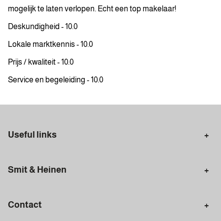
mogelijk te laten verlopen. Echt een top makelaar!
Deskundigheid - 10.0
Lokale marktkennis - 10.0
Prijs / kwaliteit - 10.0
Service en begeleiding - 10.0
Useful links
Selling in Amsterdam
Buying in Amsterdam
Smit & Heinen
Rental in Amsterdam
Appraisal Amsterdam
Houses for sale
Rental homes
Mortgages
Contact
Meet our team
Search query