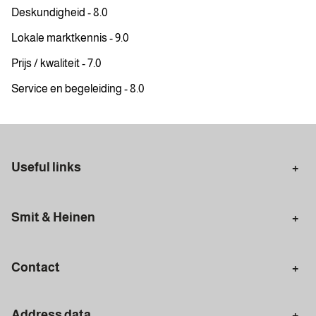
Deskundigheid - 8.0
Lokale marktkennis - 9.0
Prijs / kwaliteit - 7.0
Service en begeleiding - 8.0
Useful links
Selling in Amsterdam
Buying in Amsterdam
Smit & Heinen
Rental in Amsterdam
Appraisal Amsterdam
Houses for sale
Rental homes
Mortgages
Contact
Meet our team
Search query
Amsterdam
Address data