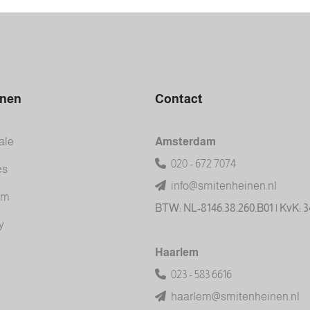
inen
Contact
ale
Amsterdam
020 - 672 7074
es
info@smitenheinen.nl
am
BTW: NL-8146.38.260.B01 | KvK: 
y
Haarlem
023 - 583 6616
haarlem@smitenheinen.nl