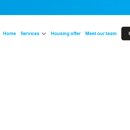
Home
Services
Housing offer
Meet our team