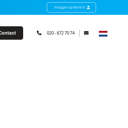
Inloggen op Move.nl
Contact
020 - 672 70 74