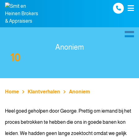
Spring naar inhoud
Anoniem
10
Home
Klantverhalen
Anoniem
Heel goed geholpen door George. Prettig om iemand bij het
proces betrokken te hebben die ons in goede banen kon
leiden. We hadden geen lange zoektocht omdat we gelijk