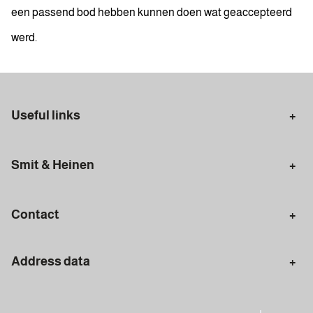
een passend bod hebben kunnen doen wat geaccepteerd
werd.
Useful links
Selling in Amsterdam
Buying in Amsterdam
Smit & Heinen
Rental in Amsterdam
Appraisal Amsterdam
Houses for sale
Rental homes
Mortgages
Contact
Meet our team
Search query
Amsterdam
Address data
020 - 672 7074
info@smitenheinen.nl
Amsterdam