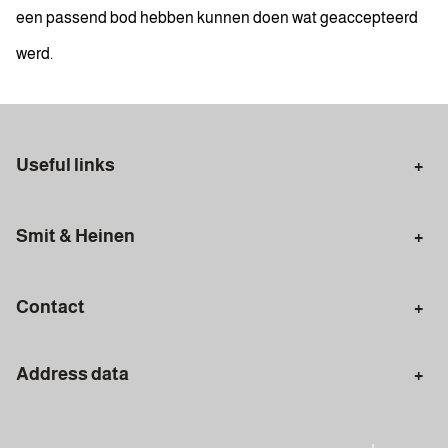
een passend bod hebben kunnen doen wat geaccepteerd
werd.
Useful links
Selling in Amsterdam
Buying in Amsterdam
Smit & Heinen
Rental in Amsterdam
Appraisal Amsterdam
Houses for sale
Rental homes
Mortgages
Contact
Meet our team
Search query
Amsterdam
Address data
020 - 672 7074
info@smitenheinen.nl
Amsterdam