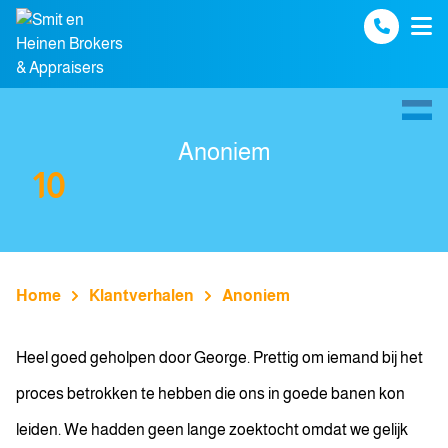
Spring naar inhoud
Anoniem
10
Home
Klantverhalen
Anoniem
Heel goed geholpen door George. Prettig om iemand bij het
proces betrokken te hebben die ons in goede banen kon
leiden. We hadden geen lange zoektocht omdat we gelijk