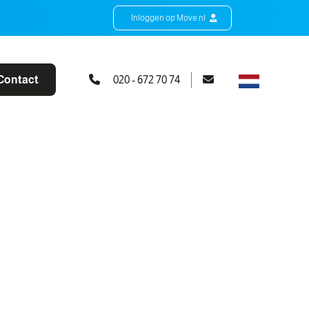
Inloggen op Move.nl
Contact
020 - 672 70 74