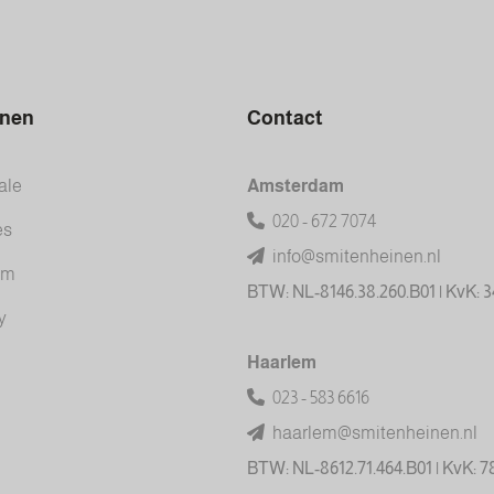
inen
Contact
ale
Amsterdam
020 - 672 7074
es
info@smitenheinen.nl
am
BTW: NL-8146.38.260.B01 | KvK: 
y
Haarlem
023 - 583 6616
haarlem@smitenheinen.nl
BTW: NL-8612.71.464.B01 | KvK: 