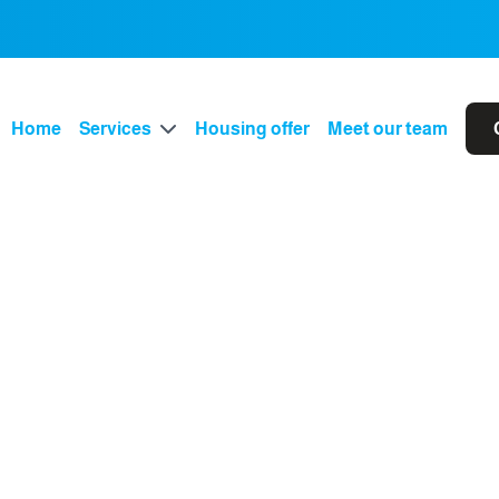
Home
Services
Housing offer
Meet our team