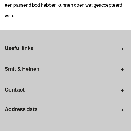
een passend bod hebben kunnen doen wat geaccepteerd
werd.
Useful links
Selling in Amsterdam
Buying in Amsterdam
Smit & Heinen
Rental in Amsterdam
Appraisal Amsterdam
Houses for sale
Rental homes
Mortgages
Contact
Meet our team
Search query
Amsterdam
Address data
020 - 672 7074
info@smitenheinen.nl
Amsterdam