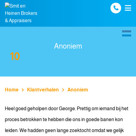
Spring naar inhoud
Anoniem
10
Home
Klantverhalen
Anoniem
Heel goed geholpen door George. Prettig om iemand bij het
proces betrokken te hebben die ons in goede banen kon
leiden. We hadden geen lange zoektocht omdat we gelijk