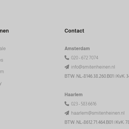
inen
Contact
ale
Amsterdam
020 - 672 7074
es
info@smitenheinen.nl
am
BTW: NL-8146.38.260.B01 | KvK: 
y
Haarlem
023 - 583 6616
haarlem@smitenheinen.nl
BTW: NL-8612.71.464.B01 | KvK: 