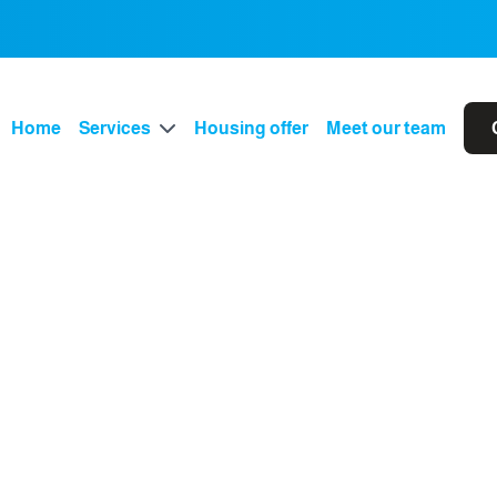
Home
Services
Housing offer
Meet our team