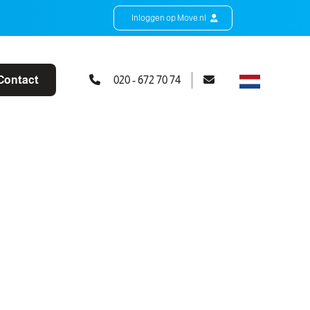
Inloggen op Move.nl
Contact
020 - 672 70 74