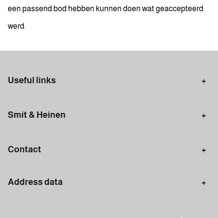
een passend bod hebben kunnen doen wat geaccepteerd
werd.
Useful links
Selling in Amsterdam
Buying in Amsterdam
Smit & Heinen
Rental in Amsterdam
Appraisal Amsterdam
Houses for sale
Rental homes
Mortgages
Contact
Meet our team
Search query
Amsterdam
Address data
020 - 672 7074
info@smitenheinen.nl
Amsterdam