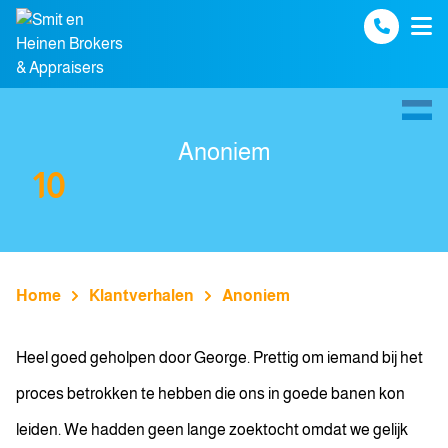
Spring naar inhoud
Anoniem
10
Home
Klantverhalen
Anoniem
Heel goed geholpen door George. Prettig om iemand bij het
proces betrokken te hebben die ons in goede banen kon
leiden. We hadden geen lange zoektocht omdat we gelijk