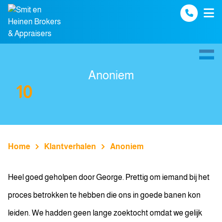
Spring naar inhoud
Anoniem
10
Home
Klantverhalen
Anoniem
Heel goed geholpen door George. Prettig om iemand bij het
proces betrokken te hebben die ons in goede banen kon
leiden. We hadden geen lange zoektocht omdat we gelijk