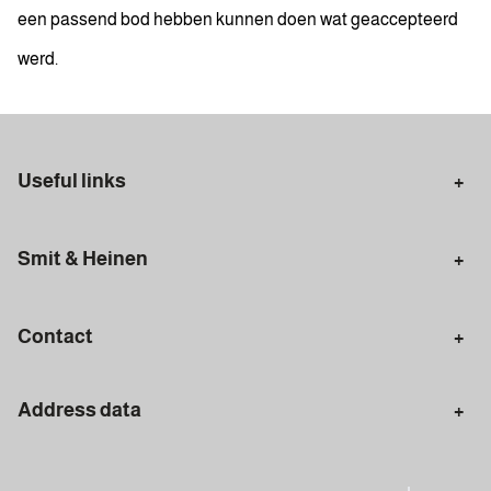
een passend bod hebben kunnen doen wat geaccepteerd
werd.
Useful links
Selling in Amsterdam
Buying in Amsterdam
Smit & Heinen
Rental in Amsterdam
Appraisal Amsterdam
Houses for sale
Rental homes
Mortgages
Contact
Meet our team
Search query
Amsterdam
Address data
020 - 672 7074
info@smitenheinen.nl
Amsterdam