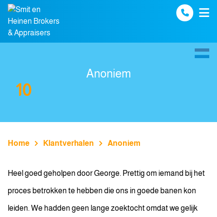
Spring naar inhoud
Anoniem
10
Home
Klantverhalen
Anoniem
Heel goed geholpen door George. Prettig om iemand bij het
proces betrokken te hebben die ons in goede banen kon
leiden. We hadden geen lange zoektocht omdat we gelijk