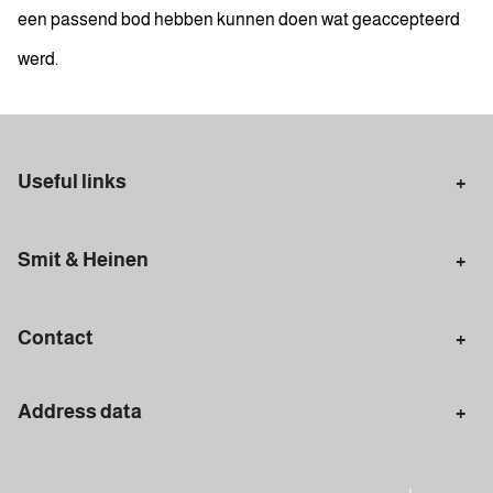
een passend bod hebben kunnen doen wat geaccepteerd
werd.
Useful links
Selling in Amsterdam
Buying in Amsterdam
Smit & Heinen
Rental in Amsterdam
Appraisal Amsterdam
Houses for sale
Rental homes
Mortgages
Contact
Meet our team
Search query
Amsterdam
Address data
020 - 672 7074
info@smitenheinen.nl
Amsterdam