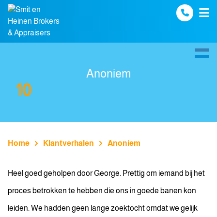
Spring naar inhoud
Anoniem
10
Home
Klantverhalen
Anoniem
Heel goed geholpen door George. Prettig om iemand bij het
proces betrokken te hebben die ons in goede banen kon
leiden. We hadden geen lange zoektocht omdat we gelijk