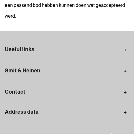
een passend bod hebben kunnen doen wat geaccepteerd
werd.
Useful links
Selling in Amsterdam
Buying in Amsterdam
Smit & Heinen
Rental in Amsterdam
Appraisal Amsterdam
Houses for sale
Rental homes
Mortgages
Contact
Meet our team
Search query
Amsterdam
Address data
020 - 672 7074
info@smitenheinen.nl
Amsterdam