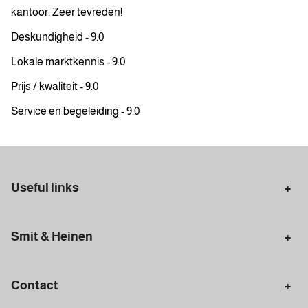
kantoor. Zeer tevreden!
Deskundigheid - 9.0
Lokale marktkennis - 9.0
Prijs / kwaliteit - 9.0
Service en begeleiding - 9.0
Useful links
Selling in Amsterdam
Buying in Amsterdam
Smit & Heinen
Rental in Amsterdam
Appraisal Amsterdam
Houses for sale
Rental homes
Mortgages
Contact
Meet our team
Search query