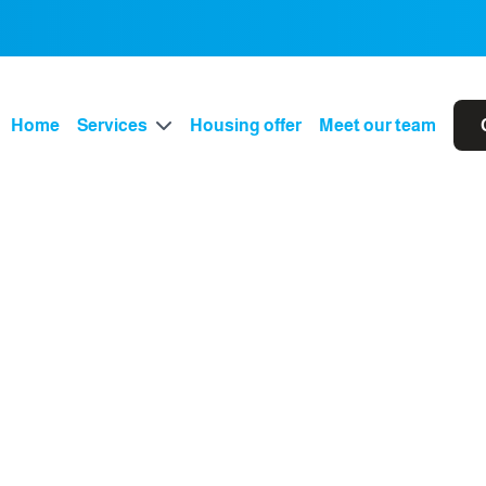
Home
Services
Housing offer
Meet our team