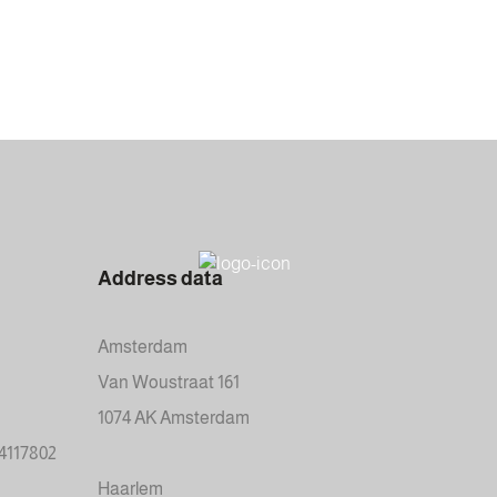
Address data
Amsterdam
Van Woustraat 161
1074 AK Amsterdam
34117802
Haarlem