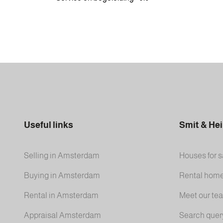
Useful links
Smit & He
Selling in Amsterdam
Houses for s
Buying in Amsterdam
Rental hom
Rental in Amsterdam
Meet our te
Appraisal Amsterdam
Search quer