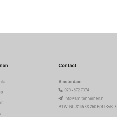
inen
Contact
ale
Amsterdam
020 - 672 7074
es
info@smitenheinen.nl
am
BTW: NL-8146.38.260.B01 | KvK: 
y