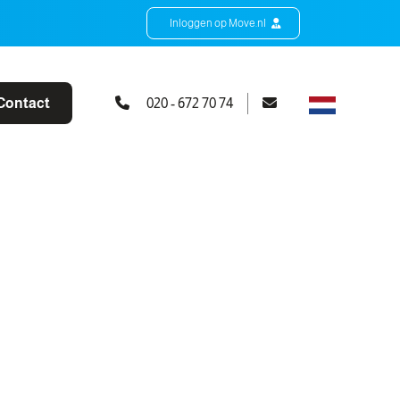
Inloggen op Move.nl
Contact
020 - 672 70 74