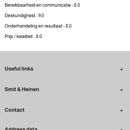
Bereikbaarheid en communicatie - 8.0
Deskundigheid - 9.0
Onderhandeling en resultaat - 8.0
Prijs / kwaliteit - 8.0
Useful links
Selling in Amsterdam
Buying in Amsterdam
Smit & Heinen
Rental in Amsterdam
Appraisal Amsterdam
Houses for sale
Rental homes
Mortgages
Contact
Meet our team
Search query
Amsterdam
Address data