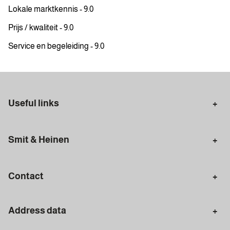
Lokale marktkennis - 9.0
Prijs / kwaliteit - 9.0
Service en begeleiding - 9.0
Useful links
Selling in Amsterdam
Buying in Amsterdam
Smit & Heinen
Rental in Amsterdam
Appraisal Amsterdam
Houses for sale
Rental homes
Mortgages
Contact
Meet our team
Search query
Amsterdam
Address data
020 - 672 7074