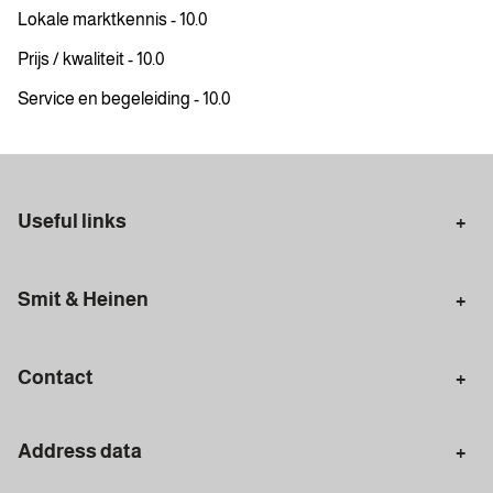
Lokale marktkennis - 10.0
Prijs / kwaliteit - 10.0
Service en begeleiding - 10.0
Useful links
Selling in Amsterdam
Buying in Amsterdam
Smit & Heinen
Rental in Amsterdam
Appraisal Amsterdam
Houses for sale
Rental homes
Mortgages
Contact
Meet our team
Search query
Amsterdam
Address data
020 - 672 7074