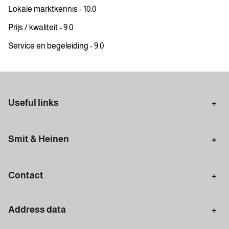
Lokale marktkennis - 10.0
Prijs / kwaliteit - 9.0
Service en begeleiding - 9.0
Useful links
Selling in Amsterdam
Buying in Amsterdam
Smit & Heinen
Rental in Amsterdam
Appraisal Amsterdam
Houses for sale
Rental homes
Mortgages
Contact
Meet our team
Search query
Amsterdam
Address data
020 - 672 7074