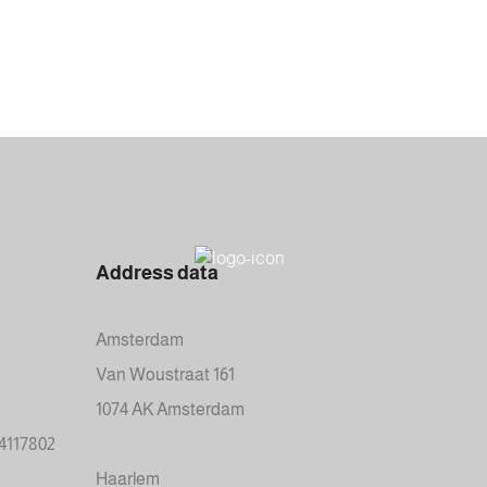
Address data
Amsterdam
Van Woustraat 161
1074 AK Amsterdam
34117802
Haarlem