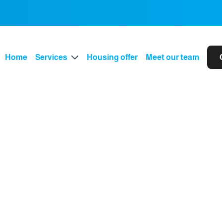
Home
Services
Housing offer
Meet our team