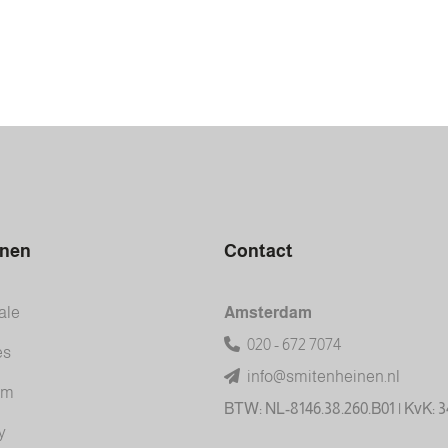
inen
Contact
ale
Amsterdam
020 - 672 7074
es
info@smitenheinen.nl
am
BTW: NL-8146.38.260.B01 | KvK: 
y