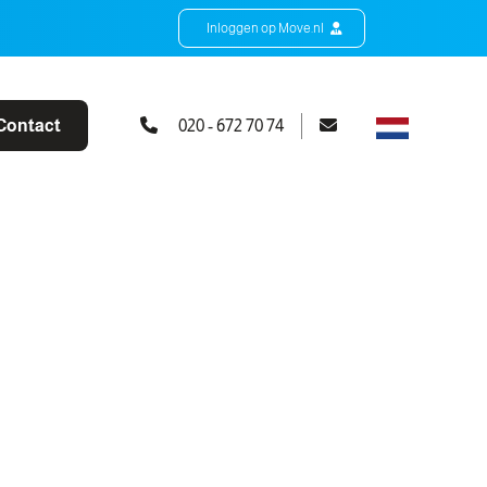
Inloggen op Move.nl
Contact
020 - 672 70 74