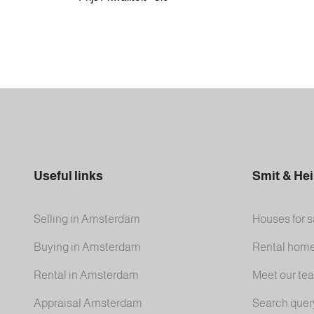
Useful links
Smit & He
Selling in Amsterdam
Houses for s
Buying in Amsterdam
Rental hom
Rental in Amsterdam
Meet our te
Appraisal Amsterdam
Search quer