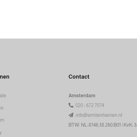
inen
Contact
ale
Amsterdam
020 - 672 7074
es
info@smitenheinen.nl
am
BTW: NL-8146.38.260.B01 | KvK: 
y