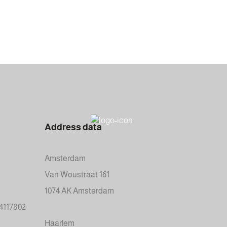
Address data
Amsterdam
Van Woustraat 161
1074 AK Amsterdam
34117802
Haarlem