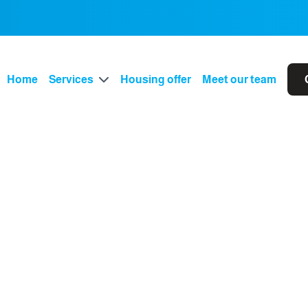
Home
Services
Housing offer
Meet our team