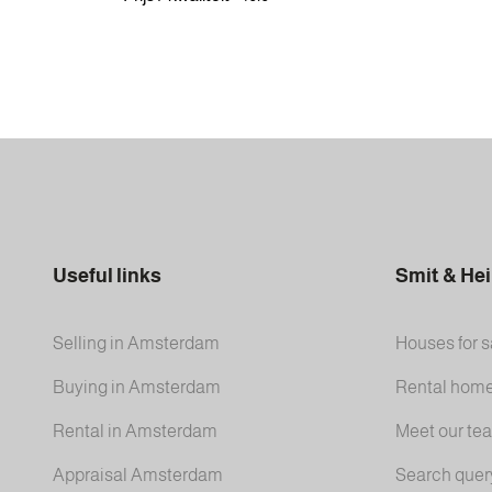
Useful links
Smit & He
Selling in Amsterdam
Houses for s
Buying in Amsterdam
Rental hom
Rental in Amsterdam
Meet our te
Appraisal Amsterdam
Search quer