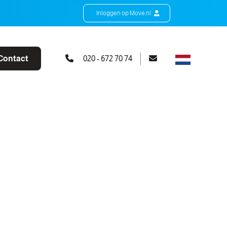
Inloggen op Move.nl
Contact
020 - 672 70 74