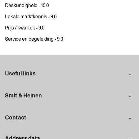
Deskundigheid - 10.0
Lokale marktkennis - 9.0
Prijs / kwaliteit - 9.0
Service en begeleiding - 9.0
Useful links
Selling in Amsterdam
Buying in Amsterdam
Smit & Heinen
Rental in Amsterdam
Appraisal Amsterdam
Houses for sale
Rental homes
Mortgages
Contact
Meet our team
Search query
Amsterdam
Address data