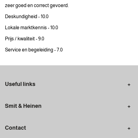
zeer goed en correct gevoerd.
Deskundigheid - 10.0
Lokale marktkennis - 10.0
Prijs / kwaliteit - 9.0
Service en begeleiding - 7.0
Useful links
Selling in Amsterdam
Buying in Amsterdam
Smit & Heinen
Rental in Amsterdam
Appraisal Amsterdam
Houses for sale
Rental homes
Mortgages
Contact
Meet our team
Search query